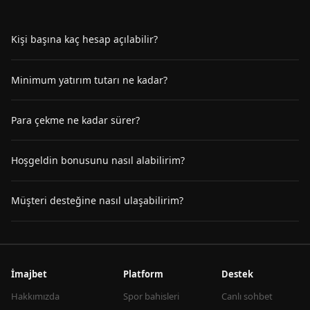
Kişi başına kaç hesap açılabilir?
İmajbet'te kişi başına yalnızca bir hesap açılabilir. Birden fazla hesap
Minimum yatırım tutarı ne kadar?
tespitinde tüm hesaplar askıya alınabilir.
Yatırım yöntemine göre değişmekle birlikte minimum tutar 50 TL'den
Para çekme ne kadar sürer?
başlar. Detaylar kasa sayfasında yer alır.
Papara ve kripto kanallarında ortalama 10 dakika, havale işlemlerinde
Hoşgeldin bonusunu nasıl alabilirim?
bankaya bağlı olarak bu süre değişebilir.
İlk yatırımınız sonrasında bonus otomatik olarak hesabınıza
Müşteri desteğine nasıl ulaşabilirim?
tanımlanır. Herhangi bir promosyon kodu girmeniz gerekmez.
7/24 Türkçe canlı destek hattımız üzerinden anında yardım alabilirsiniz.
Destek ekibimiz ortalama 2 dakikada yanıt verir.
İmajbet
Platform
Destek
Hakkımızda
Spor bahisleri
Canlı sohbet