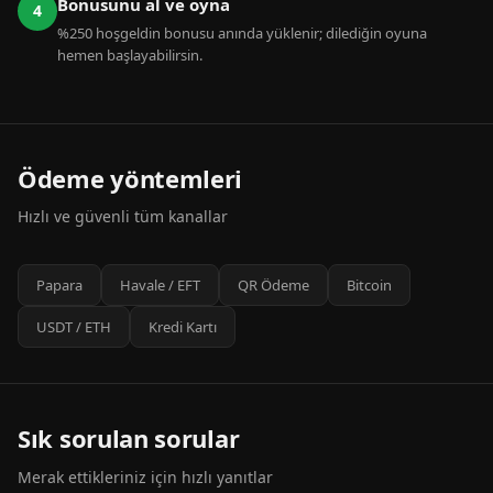
Bonusunu al ve oyna
4
%250 hoşgeldin bonusu anında yüklenir; dilediğin oyuna
hemen başlayabilirsin.
Ödeme yöntemleri
Hızlı ve güvenli tüm kanallar
Papara
Havale / EFT
QR Ödeme
Bitcoin
USDT / ETH
Kredi Kartı
Sık sorulan sorular
Merak ettikleriniz için hızlı yanıtlar