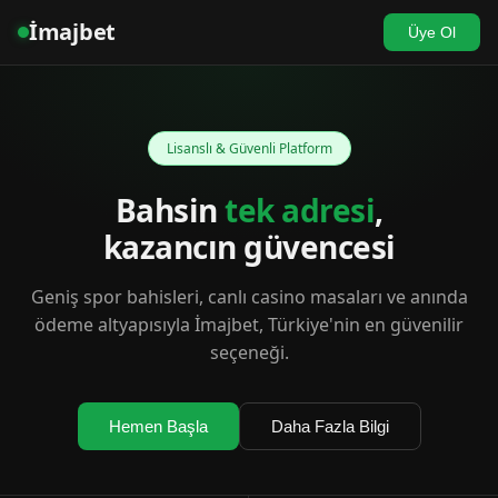
İmajbet
Üye Ol
Lisanslı & Güvenli Platform
Bahsin
tek adresi
,
kazancın güvencesi
Geniş spor bahisleri, canlı casino masaları ve anında
ödeme altyapısıyla İmajbet, Türkiye'nin en güvenilir
seçeneği.
Hemen Başla
Daha Fazla Bilgi