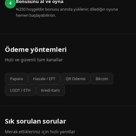
Bonusunu al ve oyna
4
%250 hoşgeldin bonusu anında yüklenir; dilediğin oyuna
hemen başlayabilirsin.
Ödeme yöntemleri
Hızlı ve güvenli tüm kanallar
Papara
Havale / EFT
QR Ödeme
Bitcoin
USDT / ETH
Kredi Kartı
Sık sorulan sorular
Merak ettikleriniz için hızlı yanıtlar