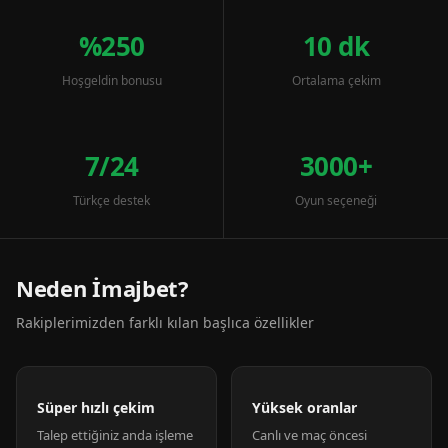
%250
10 dk
Hoşgeldin bonusu
Ortalama çekim
7/24
3000+
Türkçe destek
Oyun seçeneği
Neden İmajbet?
Rakiplerimizden farklı kılan başlıca özellikler
Süper hızlı çekim
Yüksek oranlar
Talep ettiğiniz anda işleme
Canlı ve maç öncesi