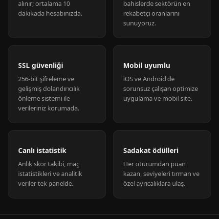
alınır; ortalama 10
bahislerde sektörün en
dakikada hesabınızda.
rekabetçi oranlarını
sunuyoruz.
SSL güvenliği
Mobil uyumlu
256-bit şifreleme ve
iOS ve Android'de
gelişmiş dolandırıcılık
sorunsuz çalışan optimize
önleme sistemi ile
uygulama ve mobil site.
verileriniz korumada.
Canlı istatistik
Sadakat ödülleri
Anlık skor takibi, maç
Her oturumdan puan
istatistikleri ve analitik
kazan, seviyeleri tırman ve
veriler tek panelde.
özel ayrıcalıklara ulaş.