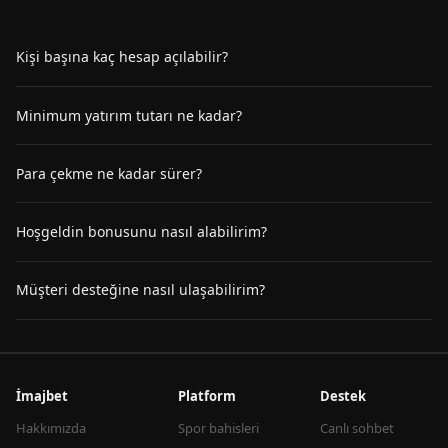
Kişi başına kaç hesap açılabilir?
İmajbet'te kişi başına yalnızca bir hesap açılabilir. Birden fazla hesap
Minimum yatırım tutarı ne kadar?
tespitinde tüm hesaplar askıya alınabilir.
Yatırım yöntemine göre değişmekle birlikte minimum tutar 50 TL'den
Para çekme ne kadar sürer?
başlar. Detaylar kasa sayfasında yer alır.
Papara ve kripto kanallarında ortalama 10 dakika, havale işlemlerinde
Hoşgeldin bonusunu nasıl alabilirim?
bankaya bağlı olarak bu süre değişebilir.
İlk yatırımınız sonrasında bonus otomatik olarak hesabınıza
Müşteri desteğine nasıl ulaşabilirim?
tanımlanır. Herhangi bir promosyon kodu girmeniz gerekmez.
7/24 Türkçe canlı destek hattımız üzerinden anında yardım alabilirsiniz.
Destek ekibimiz ortalama 2 dakikada yanıt verir.
İmajbet
Platform
Destek
Hakkımızda
Spor bahisleri
Canlı sohbet