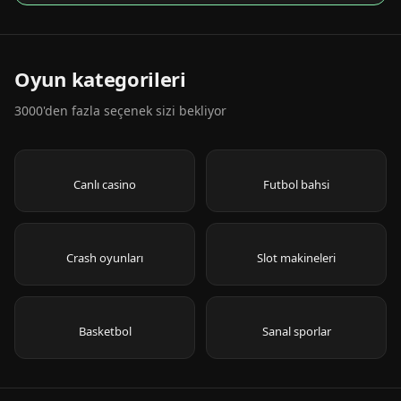
Oyun kategorileri
3000'den fazla seçenek sizi bekliyor
Canlı casino
Futbol bahsi
Crash oyunları
Slot makineleri
Basketbol
Sanal sporlar