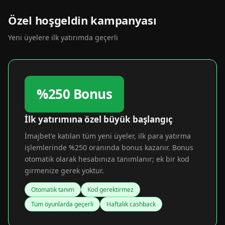
Özel hoşgeldin kampanyası
Yeni üyelere ilk yatırımda geçerli
%250 Bonus
İlk yatırımına özel büyük başlangıç
İmajbet'e katılan tüm yeni üyeler, ilk para yatırma
işlemlerinde %250 oranında bonus kazanır. Bonus
otomatik olarak hesabınıza tanımlanır; ek bir kod
girmenize gerek yoktur.
Otomatik tanım
Kod gerektirmez
Tüm oyunlarda geçerli
Haftalık cashback