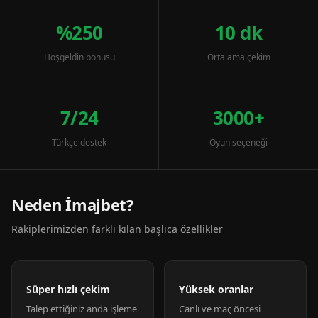
%250
10 dk
Hoşgeldin bonusu
Ortalama çekim
7/24
3000+
Türkçe destek
Oyun seçeneği
Neden İmajbet?
Rakiplerimizden farklı kılan başlıca özellikler
Süper hızlı çekim
Yüksek oranlar
Talep ettiğiniz anda işleme
Canlı ve maç öncesi