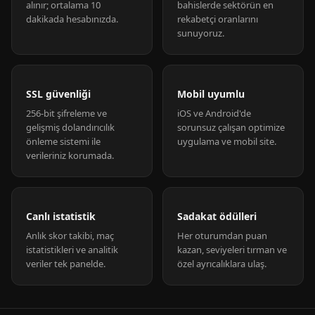
alınır; ortalama 10
bahislerde sektörün en
dakikada hesabınızda.
rekabetçi oranlarını
sunuyoruz.
SSL güvenliği
Mobil uyumlu
256-bit şifreleme ve
iOS ve Android'de
gelişmiş dolandırıcılık
sorunsuz çalışan optimize
önleme sistemi ile
uygulama ve mobil site.
verileriniz korumada.
Canlı istatistik
Sadakat ödülleri
Anlık skor takibi, maç
Her oturumdan puan
istatistikleri ve analitik
kazan, seviyeleri tırman ve
veriler tek panelde.
özel ayrıcalıklara ulaş.