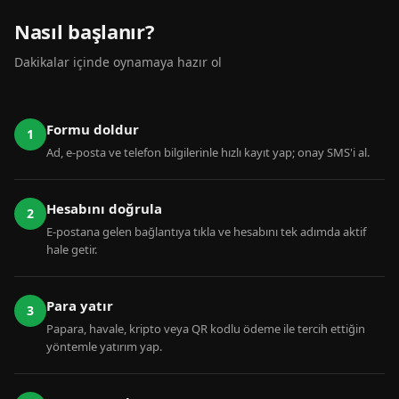
Nasıl başlanır?
Dakikalar içinde oynamaya hazır ol
Formu doldur
1
Ad, e-posta ve telefon bilgilerinle hızlı kayıt yap; onay SMS'i al.
Hesabını doğrula
2
E-postana gelen bağlantıya tıkla ve hesabını tek adımda aktif
hale getir.
Para yatır
3
Papara, havale, kripto veya QR kodlu ödeme ile tercih ettiğin
yöntemle yatırım yap.