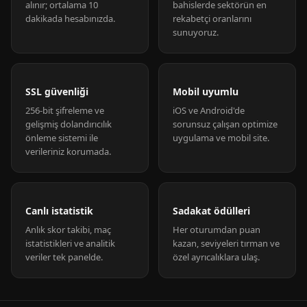
alınır; ortalama 10
bahislerde sektörün en
dakikada hesabınızda.
rekabetçi oranlarını
sunuyoruz.
SSL güvenliği
Mobil uyumlu
256-bit şifreleme ve
iOS ve Android'de
gelişmiş dolandırıcılık
sorunsuz çalışan optimize
önleme sistemi ile
uygulama ve mobil site.
verileriniz korumada.
Canlı istatistik
Sadakat ödülleri
Anlık skor takibi, maç
Her oturumdan puan
istatistikleri ve analitik
kazan, seviyeleri tırman ve
veriler tek panelde.
özel ayrıcalıklara ulaş.