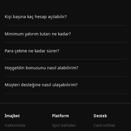
Kişi başına kaç hesap açılabilir?
İmajbet'te kişi başına yalnızca bir hesap açılabilir. Birden fazla hesap
Minimum yatırım tutarı ne kadar?
tespitinde tüm hesaplar askıya alınabilir.
Yatırım yöntemine göre değişmekle birlikte minimum tutar 50 TL'den
Para çekme ne kadar sürer?
başlar. Detaylar kasa sayfasında yer alır.
Papara ve kripto kanallarında ortalama 10 dakika, havale işlemlerinde
Hoşgeldin bonusunu nasıl alabilirim?
bankaya bağlı olarak bu süre değişebilir.
İlk yatırımınız sonrasında bonus otomatik olarak hesabınıza
Müşteri desteğine nasıl ulaşabilirim?
tanımlanır. Herhangi bir promosyon kodu girmeniz gerekmez.
7/24 Türkçe canlı destek hattımız üzerinden anında yardım alabilirsiniz.
Destek ekibimiz ortalama 2 dakikada yanıt verir.
İmajbet
Platform
Destek
Hakkımızda
Spor bahisleri
Canlı sohbet