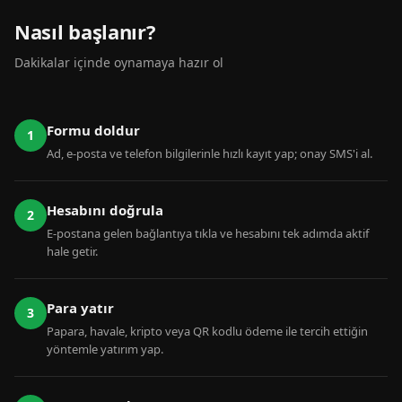
Nasıl başlanır?
Dakikalar içinde oynamaya hazır ol
Formu doldur
1
Ad, e-posta ve telefon bilgilerinle hızlı kayıt yap; onay SMS'i al.
Hesabını doğrula
2
E-postana gelen bağlantıya tıkla ve hesabını tek adımda aktif
hale getir.
Para yatır
3
Papara, havale, kripto veya QR kodlu ödeme ile tercih ettiğin
yöntemle yatırım yap.