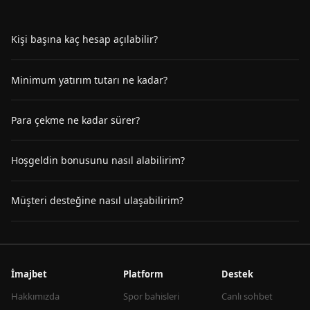
Kişi başına kaç hesap açılabilir?
İmajbet'te kişi başına yalnızca bir hesap açılabilir. Birden fazla hesap
Minimum yatırım tutarı ne kadar?
tespitinde tüm hesaplar askıya alınabilir.
Yatırım yöntemine göre değişmekle birlikte minimum tutar 50 TL'den
Para çekme ne kadar sürer?
başlar. Detaylar kasa sayfasında yer alır.
Papara ve kripto kanallarında ortalama 10 dakika, havale işlemlerinde
Hoşgeldin bonusunu nasıl alabilirim?
bankaya bağlı olarak bu süre değişebilir.
İlk yatırımınız sonrasında bonus otomatik olarak hesabınıza
Müşteri desteğine nasıl ulaşabilirim?
tanımlanır. Herhangi bir promosyon kodu girmeniz gerekmez.
7/24 Türkçe canlı destek hattımız üzerinden anında yardım alabilirsiniz.
Destek ekibimiz ortalama 2 dakikada yanıt verir.
İmajbet
Platform
Destek
Hakkımızda
Spor bahisleri
Canlı sohbet