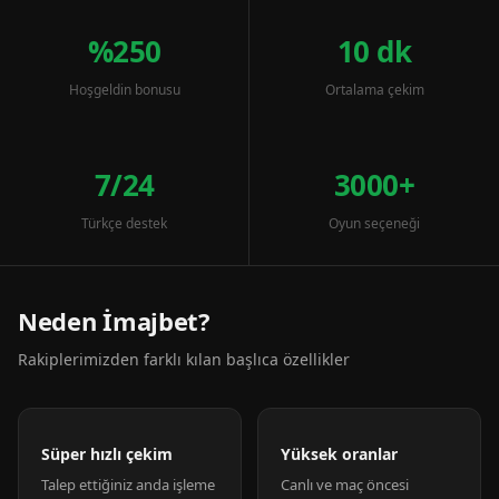
%250
10 dk
Hoşgeldin bonusu
Ortalama çekim
7/24
3000+
Türkçe destek
Oyun seçeneği
Neden İmajbet?
Rakiplerimizden farklı kılan başlıca özellikler
Süper hızlı çekim
Yüksek oranlar
Talep ettiğiniz anda işleme
Canlı ve maç öncesi