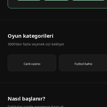
Oyun kategorileri
3000'den fazla seçenek sizi bekliyor
Canlı casino
Futbol bahsi
Nasıl başlanır?
Dakikalar içinde oynamaya hazır ol