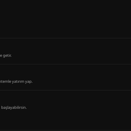
 getir.
ntemle yatırım yap.
aşlayabilirsin.