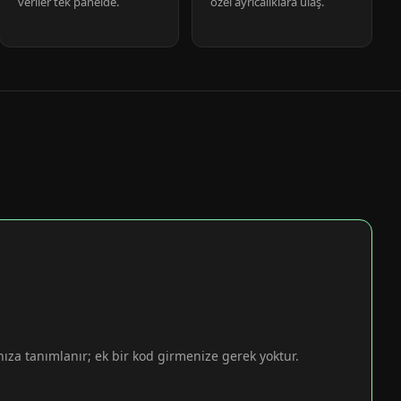
veriler tek panelde.
özel ayrıcalıklara ulaş.
ıza tanımlanır; ek bir kod girmenize gerek yoktur.