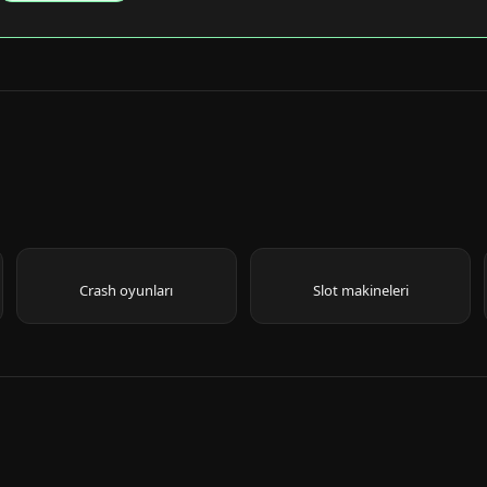
Crash oyunları
Slot makineleri