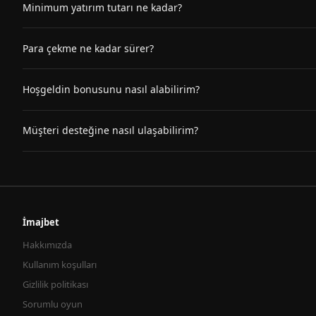
Minimum yatırım tutarı ne kadar?
Yatırım yöntemine göre değişmekle birlikte minimum tutar 50 TL'den baş
Para çekme ne kadar sürer?
Papara ve kripto kanallarında ortalama 10 dakika, havale işlemlerinde b
Hoşgeldin bonusunu nasıl alabilirim?
İlk yatırımınız sonrasında bonus otomatik olarak hesabınıza tanımla
Müşteri desteğine nasıl ulaşabilirim?
7/24 Türkçe canlı destek hattımız üzerinden anında yardım alabilirsiniz
İmajbet
Hakkımızda
Kullanım koşulları
Gizlilik politikası
Sorumlu oyun