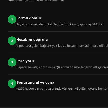
Formu doldur
1
Ad, e-posta ve telefon bilgilerinle hızlı kayıt yap; onay SMS'i al.
Hesabını doğrula
2
E-postana gelen bağlantıya tıkla ve hesabını tek adımda aktif hale
Para yatır
3
Papara, havale, kripto veya QR kodlu ödeme ile tercih ettiğin yö
Bonusunu al ve oyna
4
%250 hoşgeldin bonusu anında yüklenir; dilediğin oyuna hemen b