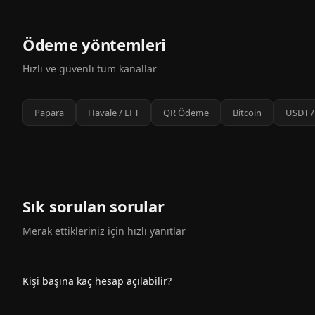
Ödeme yöntemleri
Hızlı ve güvenli tüm kanallar
Papara
Havale / EFT
QR Ödeme
Bitcoin
USDT /
Sık sorulan sorular
Merak ettikleriniz için hızlı yanıtlar
Kişi başına kaç hesap açılabilir?
İmajbet'te kişi başına yalnızca bir hesap açılabilir. Birden fazla hesap te