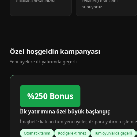
dakikada hesabınızda.
rekabetçi oranlarını
sunuyoruz.
Özel hoşgeldin kampanyası
Yeni üyelere ilk yatırımda geçerli
%250 Bonus
İlk yatırımına özel büyük başlangıç
İmajbet'e katılan tüm yeni üyeler, ilk para yatırma işle
Otomatik tanım
Kod gerektirmez
Tüm oyunlarda geçerli