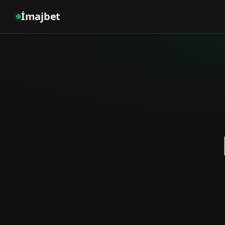
İmajbet