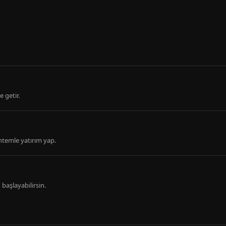
 getir.
ntemle yatırım yap.
aşlayabilirsin.