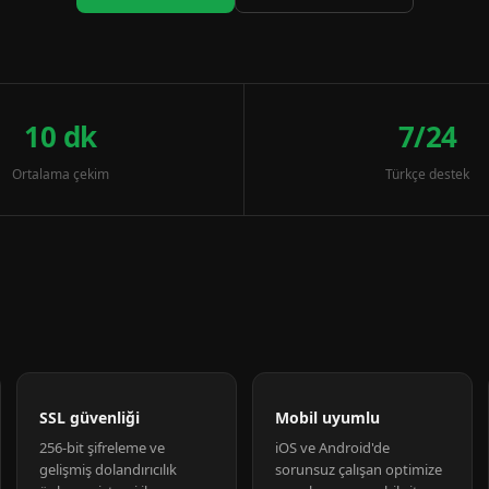
10 dk
7/24
Ortalama çekim
Türkçe destek
SSL güvenliği
Mobil uyumlu
256-bit şifreleme ve
iOS ve Android'de
gelişmiş dolandırıcılık
sorunsuz çalışan optimize