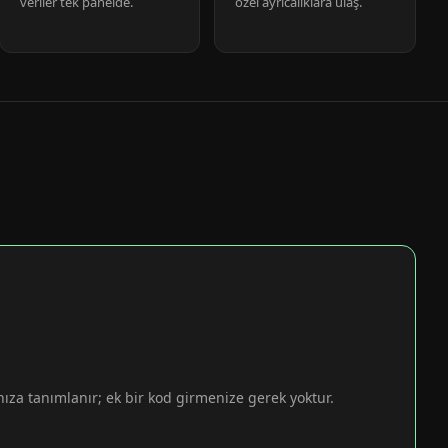
veriler tek panelde.
özel ayrıcalıklara ulaş.
ıza tanımlanır; ek bir kod girmenize gerek yoktur.