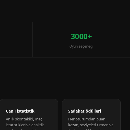
3000+
Oyun seçeneği
Canlı istatistik
Sadakat ödülleri
Anlık skor takibi, maç
Her oturumdan puan
istatistikleri ve analitik
kazan, seviyeleri tırman ve