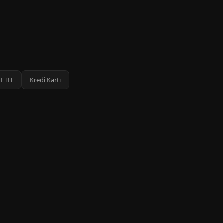
 ETH
Kredi Kartı
spitinde tüm hesaplar askıya alınabilir.